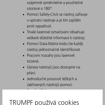
vzájemně vyměnitelné a použitelné
otočené o 180°.
Pomocí Safety-Click se nástroj zafixuje
v upínání nástroje a je tím zajištěn
proti vypadnutí.
Trvalé laserové označování obsahuje
veškeré důležité informace k nástroji.
Pomocí Data-Matrix kódu lze každý
nástroj jednoznačně identifikovat.
Pracovní rozsahy jsou laserově
tvrzené.
Úpravy nástrojů jsou dostupné na
přání.
Jednoduché posunutí těžkých a
zakřivených nástrojů pomocí
ComfortSlide
Díky silnému zakřivení speciálně
vhodné pro U-díly