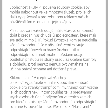
Pro vysoké optimální rozmístění
použijte nástroj s velkou pracovní
výškou
INFORMACE
Často kladené dotazy
Všeobecné obchodní podmínky
KONTAKTNÍ ÚDAJE
Náhradní díly
+420 251 106 254
Po - čt 8:00 - 17:00
Pá 8:00 - 16:00
ND@trumpf.com
KONTAKTNÍ ÚDAJE