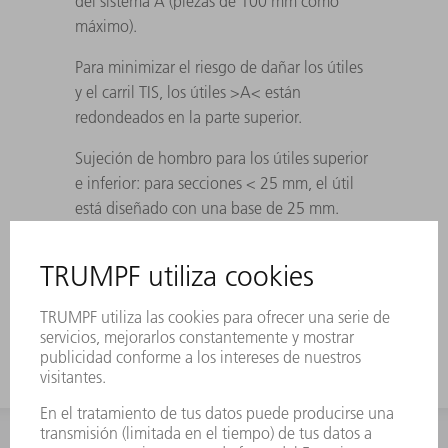
del sistema A (piezas de 100 mm como
máximo).
Para minimizar el riesgo de dañar los útiles
y el carril TIS, los útiles >A< están
redondeados en la parte superior.
Sujeción de hombro para los útiles superior
e inferior: para secciones < 25 mm, el útil
está diseñado con una base de 25 mm.
En los útiles asimétricos, la ranura para la
pinza de tenaza se mecaniza por ambos
lados.
INFORMACIÓN