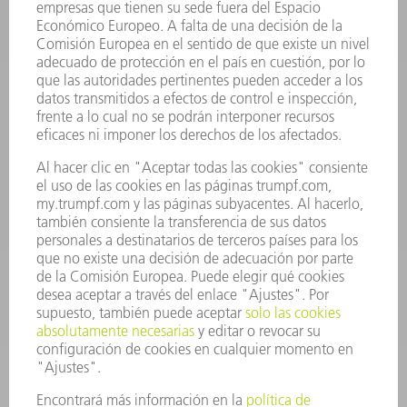
INFORMACIÓN
Preguntas más frecuentes
Condiciones generales de venta
CONTACTO
Departamento de Repuestos
+34 91 657 36 70
Lunes a Jueves de 8h – 18h
Viernes de 8h – 17h
repuestos@es.trumpf.com
CONTACTO
Departamento de Utillaje
+34 91 657 36 69
Lunes a Jueves de 8h – 18h
Viernes de 8h – 17h
utillaje@trumpf.com