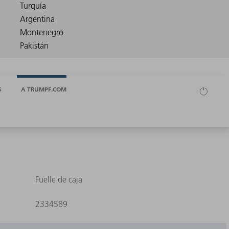
S
A TRUMPF.COM
Fuelle de caja
2334589