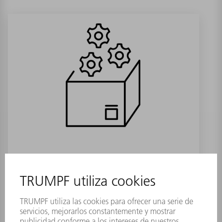
Lente posterior PFO 20-2
Referencia:
2006915