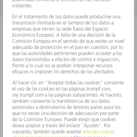
INFORMACIÓN
Preguntas más frecuentes
Condiciones generales de venta
CONTACTO
Departamento de Repuestos
+34 91 657 36 70
Lunes a Jueves de 8h – 18h
Viernes de 8h – 17h
repuestos@es.trumpf.com
CONTACTO
Departamento de Utillaje
+34 91 657 36 69
Lunes a Jueves de 8h – 18h
Viernes de 8h – 17h
utillaje@trumpf.com