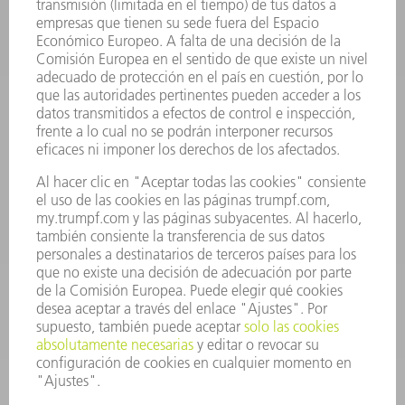
INFORMACIÓN
Preguntas más frecuentes
Condiciones generales de venta
CONTACTO
Departamento de Repuestos
+34 91 657 36 70
Lunes a Jueves de 8h – 18h
Viernes de 8h – 17h
repuestos@es.trumpf.com
CONTACTO
Departamento de Utillaje
+34 91 657 36 69
Lunes a Jueves de 8h – 18h
Viernes de 8h – 17h
utillaje@trumpf.com