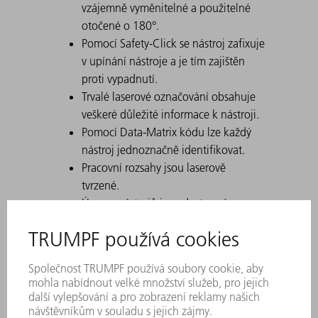
vzájemně vyměnitelné a použitelné
otočené o 180°.
Pomocí Safety-Click se nástroj zafixuje
v upínání nástroje a je tím zajištěn
proti vypadnutí.
Trvalé laserové označování obsahuje
veškeré důležité informace k nástroji.
Pomocí Data-Matrix kódu lze každý
nástroj jednoznačně identifikovat.
Pracovní rozsahy jsou laserově
tvrzené.
Úpravy nástrojů jsou dostupné na
přání.
Také vhodné k falcování s FEV
Pro vysoké optimální rozmístění
použijte nástroj s velkou pracovní
výškou