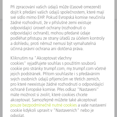
INFORMACE
Často kladené dotazy
Všeobecné obchodní podmínky
KONTAKTNÍ ÚDAJE
Náhradní díly
+420 251 106 254
Po - čt 8:00 - 17:00
Pá 8:00 - 16:00
ND@trumpf.com
KONTAKTNÍ ÚDAJE
Nástroje
+420 251 106 250
Po - pá 8:00 - 16:00
nastroje@trumpf.com