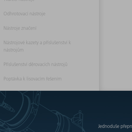
Odhrotovací nástroje
Nástroje značení
Nástrojové kazety a příslušenství k
nástrojům
Příslušenství děrovacích nástrojů
Poptávka k lisovacím řešením
Jednoduše přepnět