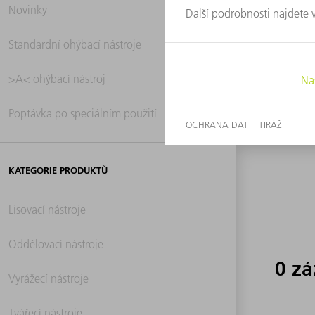
Novinky
0 z
Standardní ohýbací nástroje
>A< ohýbací nástroj
Poptávka po speciálním použití
KATEGORIE PRODUKTŮ
Lisovací nástroje
Oddělovací nástroje
0 z
Vyrážecí nástroje
Tvářecí nástroje