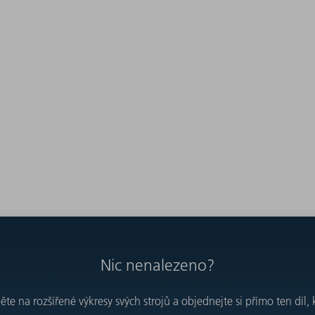
Nic nenalezeno?
e na rozšířené výkresy svých strojů a objednejte si přímo ten díl, 