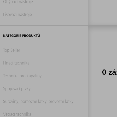
Ohýbací nástroje
Lisovací nástroje
KATEGORIE PRODUKTŮ
Top Seller
Hnací technika
0 z
Technika pro kapaliny
Spojovací prvky
Suroviny, pomocné látky, provozní látky
Větrací technika