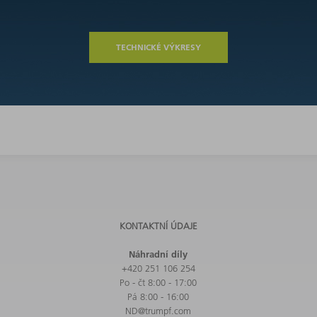
TECHNICKÉ VÝKRESY
KONTAKTNÍ ÚDAJE
Náhradní díly
+420 251 106 254
Po - čt 8:00 - 17:00
Pá 8:00 - 16:00
ND@trumpf.com