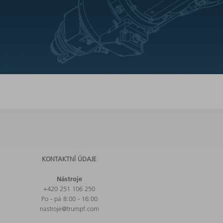
KONTAKTNÍ ÚDAJE
Nástroje
+420 251 106 250
Po - pá 8:00 - 16:00
nastroje@trumpf.com