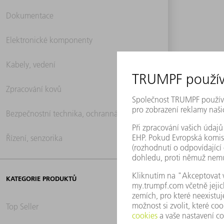
Dokumentace
Elektronické komponenty
Kabely, vedení
Zpracování kovů
Bezpečnostní technika, ochranná technika
Řízení, senzorika
KATEGORIE PRODUKTŮ
Top Seller