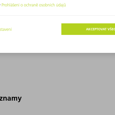
áznamy
áznamy