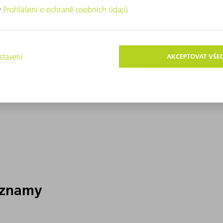
áznamy
áznamy