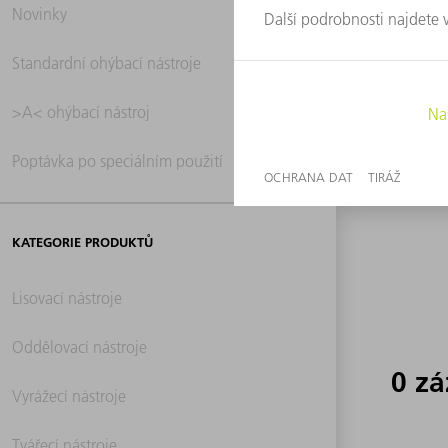
Novinky
0 z
Standardní ohýbací nástroje
>A< ohýbací nástroj
Poptávka po speciálním použití
KATEGORIE PRODUKTŮ
Lisovací nástroje
Oddělovací nástroje
0 z
Vyrážecí nástroje
Tvářecí nástroje