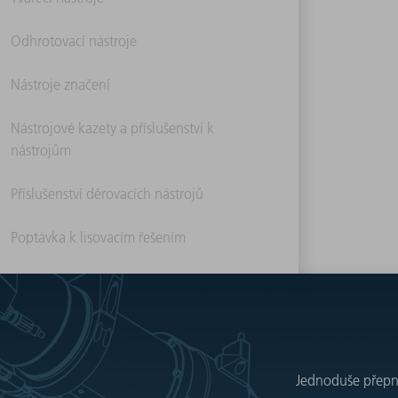
Odhrotovací nástroje
Nástroje značení
Nástrojové kazety a příslušenství k
nástrojům
Příslušenství děrovacích nástrojů
Poptávka k lisovacím řešením
Jednoduše přepnět