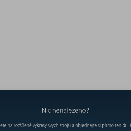
Nic nenalezeno?
e na rozšířené výkresy svých strojů a objednejte si přímo ten díl, 