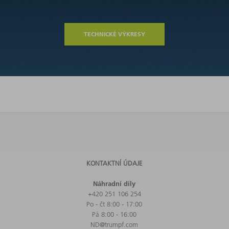
TECHNICKÉ VÝKRESY
KONTAKTNÍ ÚDAJE
Náhradní díly
+420 251 106 254
Po - čt 8:00 - 17:00
Pá 8:00 - 16:00
ND@trumpf.com