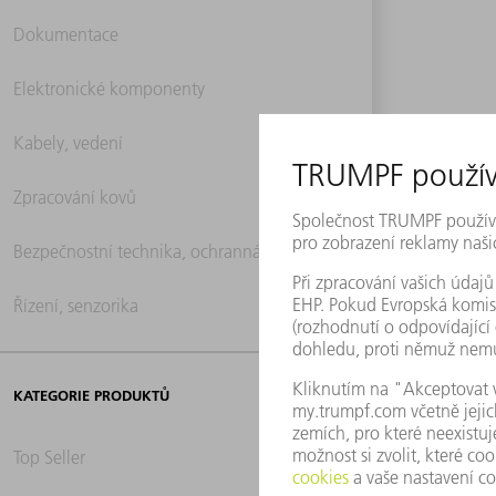
Dokumentace
Elektronické komponenty
Kabely, vedení
Zpracování kovů
Bezpečnostní technika, ochranná technika
Řízení, senzorika
KATEGORIE PRODUKTŮ
Top Seller