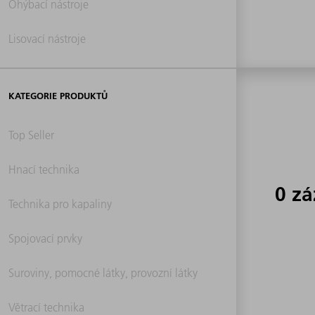
Ohýbací nástroje
Lisovací nástroje
KATEGORIE PRODUKTŮ
Top Seller
Hnací technika
0 z
Technika pro kapaliny
Spojovací prvky
Suroviny, pomocné látky, provozní látky
Větrací technika