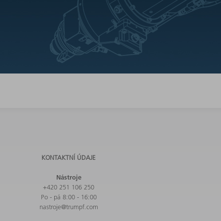
KONTAKTNÍ ÚDAJE
Nástroje
+420 251 106 250
Po - pá 8:00 - 16:00
nastroje@trumpf.com