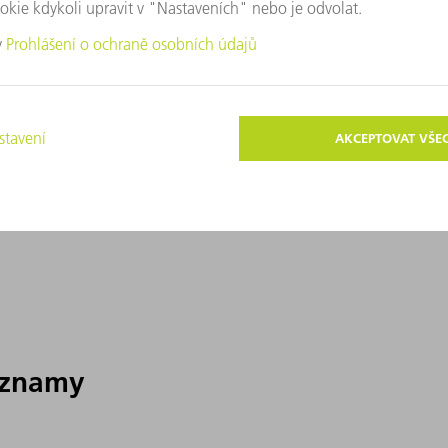
áznamy
áznamy