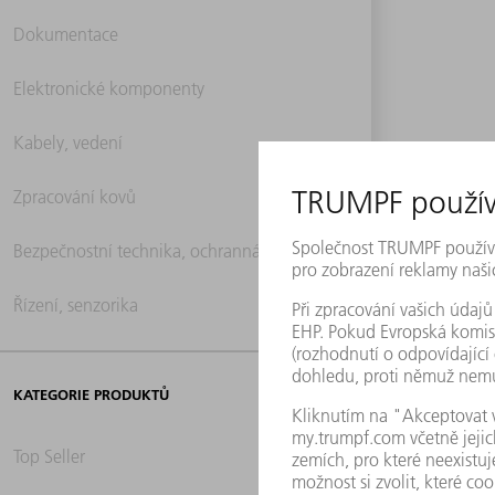
Dokumentace
Elektronické komponenty
Kabely, vedení
Zpracování kovů
Bezpečnostní technika, ochranná technika
Řízení, senzorika
KATEGORIE PRODUKTŮ
Top Seller