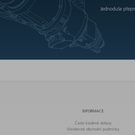
Jednoduše přepnět
INFORMACE
Často kladené dotazy
Všeobecné obchodní podmínky