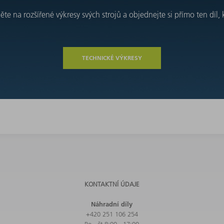
e na rozšířené výkresy svých strojů a objednejte si přímo ten díl, 
TECHNICKÉ VÝKRESY
KONTAKTNÍ ÚDAJE
Náhradní díly
+420 251 106 254
Po - čt 8:00 - 17:00