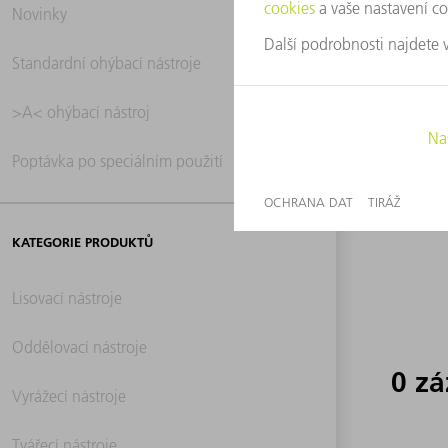
Novinky
0 z
Standardní ohýbací nástroje
>A< ohýbací nástroj
Poptávka po speciálním použití
KATEGORIE PRODUKTŮ
Lisovací nástroje
Oddělovací nástroje
0 z
Vyrážecí nástroje
Tvářecí nástroje