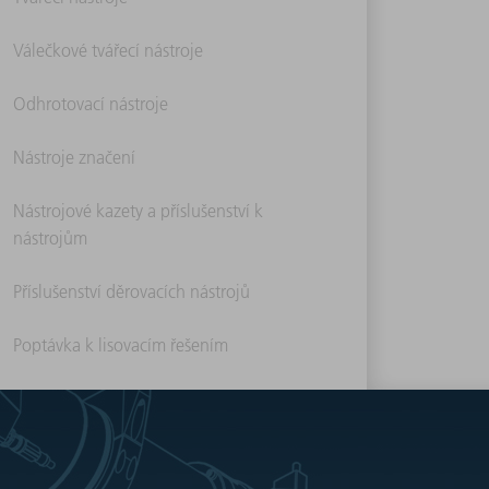
Válečkové tvářecí nástroje
Odhrotovací nástroje
Nástroje značení
Nástrojové kazety a příslušenství k
nástrojům
Příslušenství děrovacích nástrojů
Poptávka k lisovacím řešením