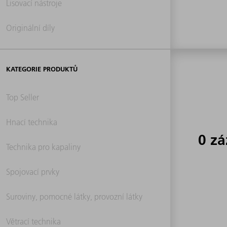
Lisovací nástroje
Originální díly
KATEGORIE PRODUKTŮ
Top Seller
Hnací technika
0 z
Technika pro kapaliny
Spojovací prvky
Suroviny, pomocné látky, provozní látky
Větrací technika