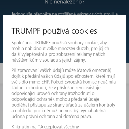
Nic nenalezeno?
Jednoduše přepněte na rozšířené výkresy svých strojů a
objednejte si přímo ten díl, který potřebujete.
TECHNICKÉ VÝKRESY
INFORMACE
Často kladené dotazy
Všeobecné obchodní podmínky
KONTAKTNÍ ÚDAJE