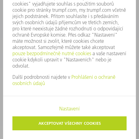
Náhradní díly
+420 251 106 254
Po - čt 8:00 - 17:00
Pá 8:00 - 16:00
ND@trumpf.com
KONTAKTNÍ ÚDAJE
Nástroje
+420 251 106 250
Po - pá 8:00 - 16:00
nastroje@trumpf.com
TIRÁŽ
OCHRANA DAT
AUTORSKÉ A ZNÁMKOVÉ PRÁVO
PODMÍNKY UŽITÍ