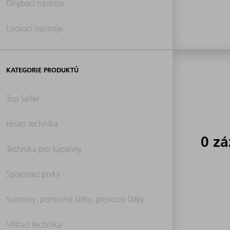
Ohýbací nástroje
Lisovací nástroje
KATEGORIE PRODUKTŮ
Top Seller
Hnací technika
0 z
Technika pro kapaliny
Spojovací prvky
Suroviny, pomocné látky, provozní látky
Větrací technika