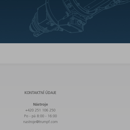
KONTAKTNÍ ÚDAJE
Nástroje
+420 251 106 250
Po - pá 8:00 - 16:00
nastroje@trumpf.com