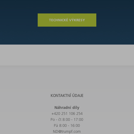
TECHNICKÉ VÝKRESY
KONTAKTNÍ ÚDAJE
Náhradní díly
+420 251 106 254
Po - čt 8:00 - 17:00
Pá 8:00 - 16:00
ND@trumpf.com