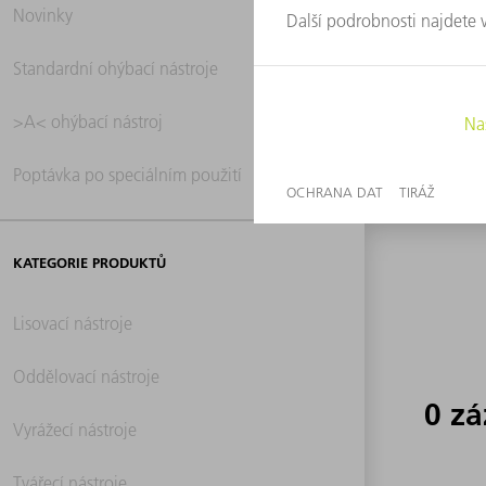
Novinky
0 z
Standardní ohýbací nástroje
>A< ohýbací nástroj
Poptávka po speciálním použití
KATEGORIE PRODUKTŮ
Lisovací nástroje
Oddělovací nástroje
0 z
Vyrážecí nástroje
Tvářecí nástroje