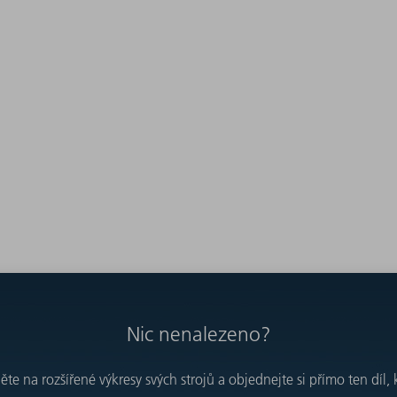
Nic nenalezeno?
e na rozšířené výkresy svých strojů a objednejte si přímo ten díl, 