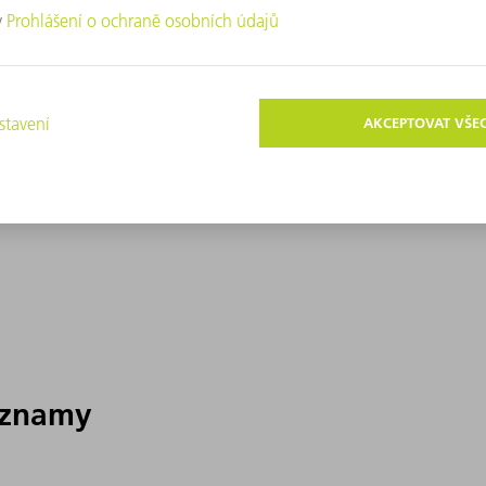
áznamy
áznamy