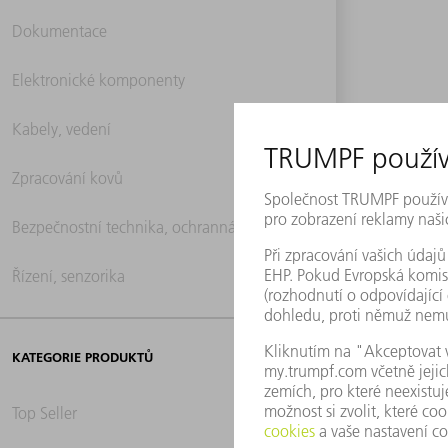
Dokumentace
Elektronické komponenty
Kabely, vedení
Zpracování kovů
Bezpečnostní technika, ochranná technika
Řízení, senzorika
KATEGORIE PRODUKTŮ
Top Seller