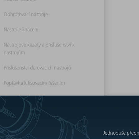
Odhrotovací nástroje
Nástroje značení
Nástrojové kazety a příslušenství k
nástrojům
Příslušenství děrovacích nástrojů
Poptávka k lisovacím řešením
Jednoduše přepnět