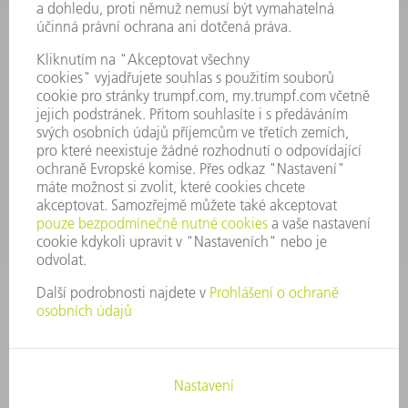
Všeobecné obchodní podmínky
KONTAKTNÍ ÚDAJE
Náhradní díly
+420 251 106 254
Po - čt 8:00 - 17:00
Pá 8:00 - 16:00
ND@trumpf.com
KONTAKTNÍ ÚDAJE
Nástroje
+420 251 106 250
Po - pá 8:00 - 16:00
nastroje@trumpf.com