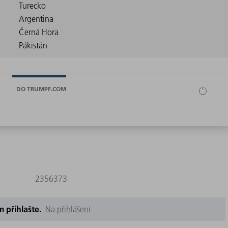
DO TRUMPF.COM
2356373
m přihlašte.
Na přihlášení