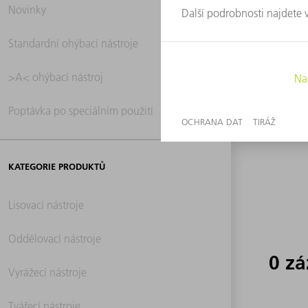
Novinky
0 z
Standardní ohýbací nástroje
>A< ohýbací nástroj
Poptávka po speciálním použití
KATEGORIE PRODUKTŮ
Lisovací nástroje
Oddělovací nástroje
0 z
Vyrážecí nástroje
Tvářecí nástroje