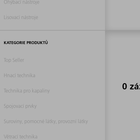
Ohýbací nástroje
Lisovací nástroje
KATEGORIE PRODUKTŮ
Top Seller
Hnací technika
0 z
Technika pro kapaliny
Spojovací prvky
Suroviny, pomocné látky, provozní látky
Větrací technika