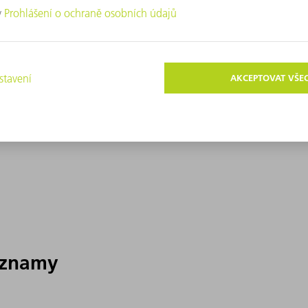
áznamy
áznamy