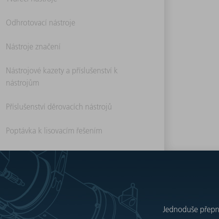
Odhrotovací nástroje
Nástroje značení
Nástrojové kazety a příslušenství k
nástrojům
Příslušenství děrovacích nástrojů
Poptávka k lisovacím řešením
Jednoduše přepnět