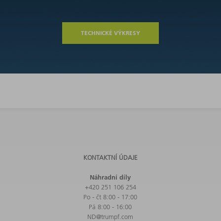
TECHNICKÉ VÝKRESY
KONTAKTNÍ ÚDAJE
Náhradní díly
+420 251 106 254
Po - čt 8:00 - 17:00
Pá 8:00 - 16:00
ND@trumpf.com