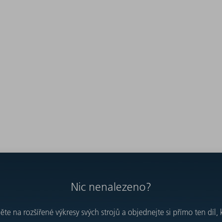
Nic nenalezeno?
e na rozšířené výkresy svých strojů a objednejte si přímo ten díl, 