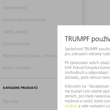
Dokumentace
Elektronické komponenty
Kabely, vedení
Zpracování kovů
Bezpečnostní technika, ochranná technika
Řízení, senzorika
KATEGORIE PRODUKTŮ
Top Seller