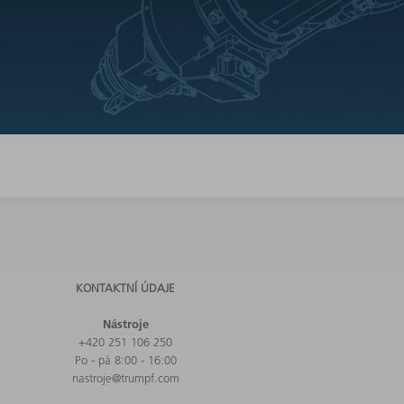
KONTAKTNÍ ÚDAJE
Nástroje
+420 251 106 250
Po - pá 8:00 - 16:00
nastroje@trumpf.com