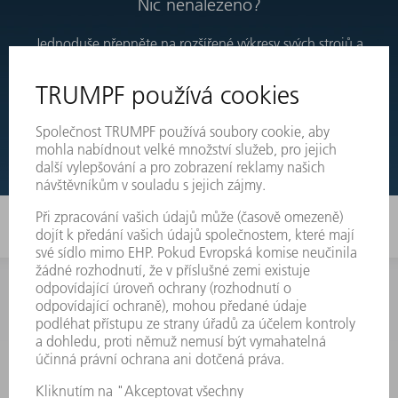
Nic nenalezeno?
Jednoduše přepněte na rozšířené výkresy svých strojů a
objednejte si přímo ten díl, který potřebujete.
TECHNICKÉ VÝKRESY
INFORMACE
Často kladené dotazy
Všeobecné obchodní podmínky
KONTAKTNÍ ÚDAJE