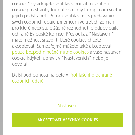
Náhradní díly
+420 251 106 254
Po - čt 8:00 - 17:00
Pá 8:00 - 16:00
ND@trumpf.com
KONTAKTNÍ ÚDAJE
Nástroje
+420 251 106 250
Po - pá 8:00 - 16:00
nastroje@trumpf.com
TIRÁŽ
OCHRANA DAT
AUTORSKÉ A ZNÁMKOVÉ PRÁVO
PODMÍNKY UŽITÍ