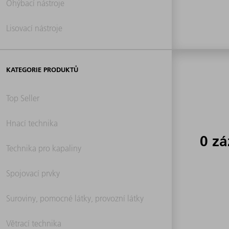
Ohýbací nástroje
Lisovací nástroje
KATEGORIE PRODUKTŮ
Top Seller
Hnací technika
0 z
Technika pro kapaliny
Spojovací prvky
Suroviny, pomocné látky, provozní látky
Větrací technika