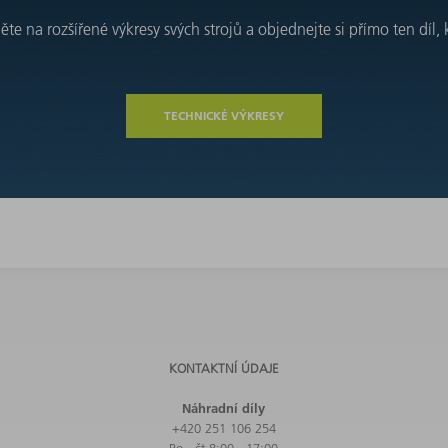
e na rozšířené výkresy svých strojů a objednejte si přímo ten díl, 
TECHNICKÉ VÝKRESY
KONTAKTNÍ ÚDAJE
Náhradní díly
+420 251 106 254
Po - čt 8:00 - 17:00