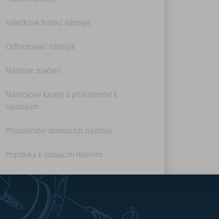
Válečkové tvářecí nástroje
Odhrotovací nástroje
Nástroje značení
Nástrojové kazety a příslušenství k
nástrojům
Příslušenství děrovacích nástrojů
Poptávka k lisovacím řešením