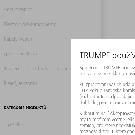
Dokumentace
Elektronické komponenty
Kabely, vedení
Zpracování kovů
Bezpečnostní technika, ochranná technika
Řízení, senzorika
KATEGORIE PRODUKTŮ
Top Seller