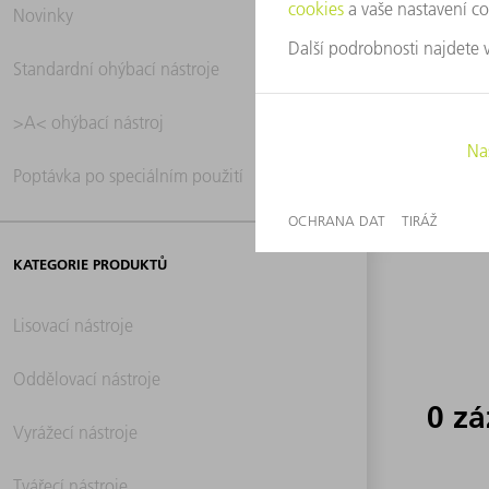
Novinky
0 z
Standardní ohýbací nástroje
>A< ohýbací nástroj
Poptávka po speciálním použití
KATEGORIE PRODUKTŮ
Lisovací nástroje
Oddělovací nástroje
0 z
Vyrážecí nástroje
Tvářecí nástroje