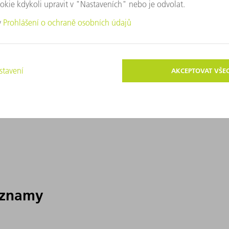
áznamy
áznamy