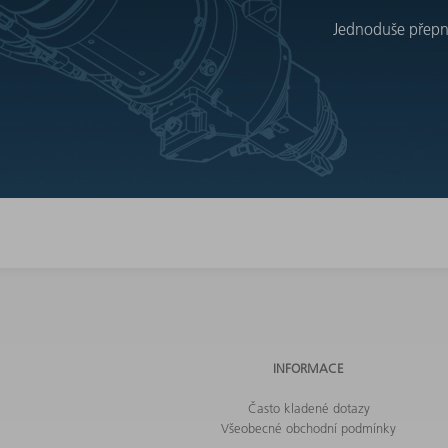
Jednoduše přepnět
INFORMACE
Často kladené dotazy
Všeobecné obchodní podmínky