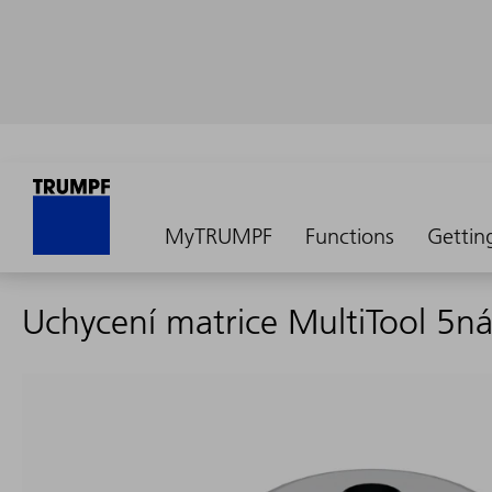
MyTRUMPF
Functions
Gettin
Uchycení matrice MultiTool 5n