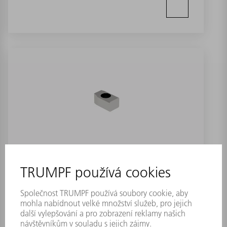
Justážní klín pro razník MultiTool/Use
Číslo materiálu:
0063548