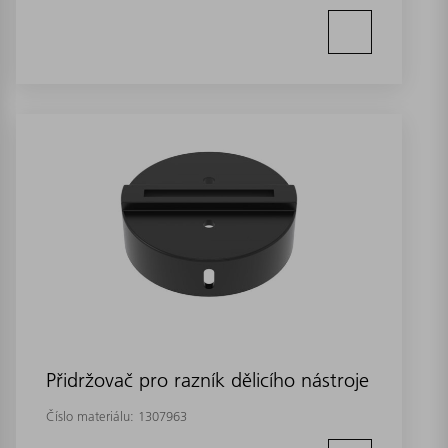
Přidržovač pro razník dělicího nástroje
Číslo materiálu:
1307963