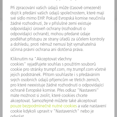
INFORMACE
Často kladené dotazy
Všeobecné obchodní podmínky
KONTAKTNÍ ÚDAJE
Náhradní díly
+420 251 106 254
Po - čt 8:00 - 17:00
Pá 8:00 - 16:00
ND@trumpf.com
KONTAKTNÍ ÚDAJE
Nástroje
+420 251 106 250
Po - pá 8:00 - 16:00
nastroje@trumpf.com