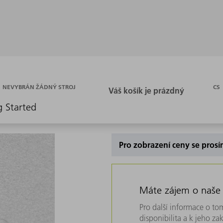
CS
NEVYBRÁN ŽÁDNÝ STROJ
g Started
Pro zobrazení ceny se prosí
Máte zájem o naše
Pro další informace o tom
disponibilita a k jeho z