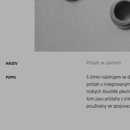
Průtah se závitem
NÁZEV
S tímto nástrojem se d
POPIS
průtah s integrovaným 
nízkých tlouštěk plech
tom jsou průtahy s in
používány ve spojovac