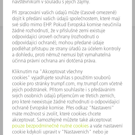
INFORMACE
Často kladené dotazy
Všeobecné obchodní podmínky
KONTAKTNÍ ÚDAJE
Náhradní díly
+420 251 106 254
Po - čt 8:00 - 17:00
Pá 8:00 - 16:00
ND@trumpf.com
KONTAKTNÍ ÚDAJE
Nástroje
+420 251 106 250
Po - pá 8:00 - 16:00
nastroje@trumpf.com