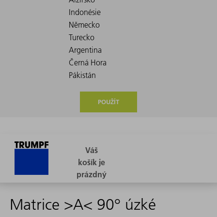
POUŽÍT
Matrice >A< 90° úzké