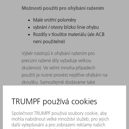
Možnosti použití pro ohýbání ražením
Malé vnitřní poloměry
vybrání / otvory blízko linie ohybu
Rozdíly v tloušťce materiálu (ale ACB
není použitelné)
Výběr nástrojů k ohýbání ražením pro
precizní ražené díly vyžaduje velkou
zkušenost. Ve velmi mnoha případech
použití je nutné provést nejdříve ohýbání na
zkoušku. Samozřejmě dodáváme také
nástroje pro ohýbání ražením podle
specifikace zákazníka.
U dolních nástrojů platí dělení jako u
horních nástrojů. Rohové nástroje budou
nahrazeny 100 mm dílci.