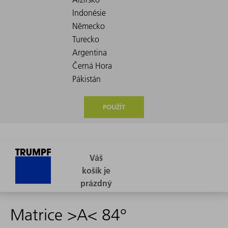
POUŽÍT
Matrice >A< 84°