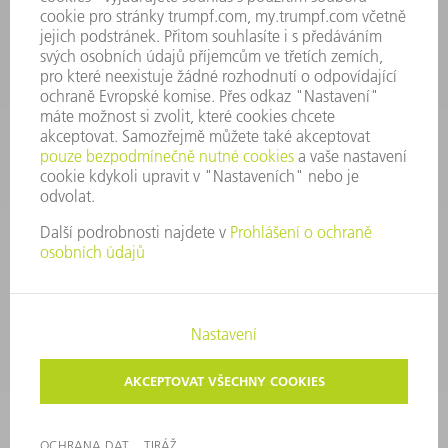
+420 251 106 254
Po - čt 8:00 - 17:00
Pá 8:00 - 16:00
ND@trumpf.com
KONTAKTNÍ ÚDAJE
Nástroje
+420 251 106 250
Po - pá 8:00 - 16:00
nastroje@trumpf.com
TIRÁŽ
OCHRANA DAT
AUTORSKÉ A ZNÁMKOVÉ PRÁVO
PODMÍNKY UŽITÍ