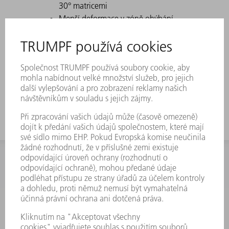
30° matricemi
Menší deformace v zóně ohýbání
Úzké provedení
U dolních nástrojů platí dělení jako u
horních nástrojů. Rohové nástroje budou
nahrazeny 100 mm dílci.
INFORMACE
Často kladené dotazy
Všeobecné obchodní podmínky
KONTAKTNÍ ÚDAJE
Náhradní díly