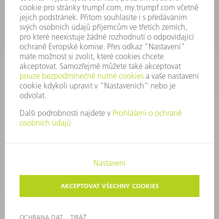
+420 251 106 254
Po - čt 8:00 - 17:00
Pá 8:00 - 16:00
ND@trumpf.com
KONTAKTNÍ ÚDAJE
Nástroje
+420 251 106 250
Po - pá 8:00 - 16:00
nastroje@trumpf.com
TIRÁŽ
OCHRANA DAT
AUTORSKÉ A ZNÁMKOVÉ PRÁVO
PODMÍNKY UŽITÍ