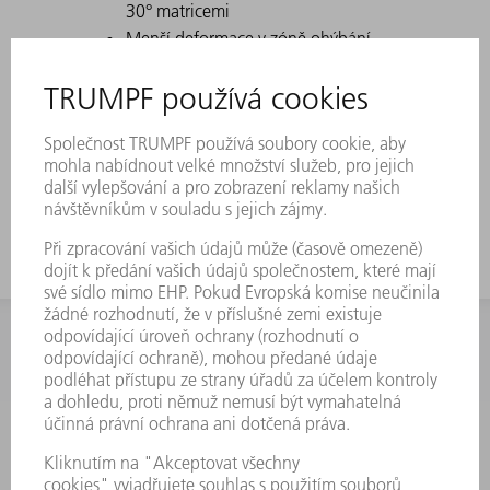
30° matricemi
Menší deformace v zóně ohýbání
U dolních nástrojů platí dělení jako u
horních nástrojů. Rohové nástroje budou
nahrazeny 100 mm dílci.
INFORMACE
Často kladené dotazy
Všeobecné obchodní podmínky
KONTAKTNÍ ÚDAJE
Náhradní díly