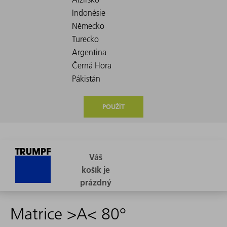
POUŽÍT
Matrice >A< 80°