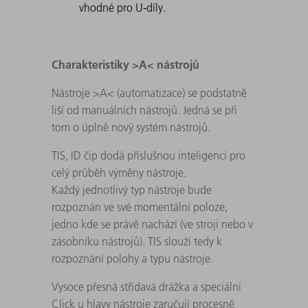
vhodné pro U-díly.
Charakteristiky >A< nástrojů
Nástroje >A< (automatizace) se podstatně
liší od manuálních nástrojů. Jedná se při
tom o úplně nový systém nástrojů.
TIS, ID čip dodá příslušnou inteligenci pro
celý průběh výměny nástroje.
Každý jednotlivý typ nástroje bude
rozpoznán ve své momentální poloze,
jedno kde se právě nachází (ve stroji nebo v
zásobníku nástrojů). TIS slouží tedy k
rozpoznání polohy a typu nástroje.
Vysoce přesná střídavá drážka a speciální
Click u hlavy nástroje zaručují procesně