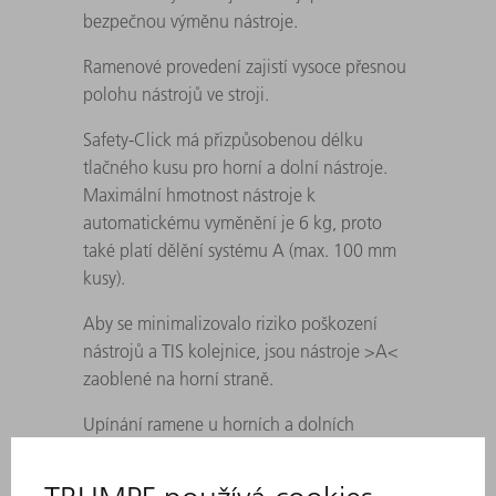
bezpečnou výměnu nástroje.
Ramenové provedení zajistí vysoce přesnou
polohu nástrojů ve stroji.
Safety-Click má přizpůsobenou délku
tlačného kusu pro horní a dolní nástroje.
Maximální hmotnost nástroje k
automatickému vyměnění je 6 kg, proto
také platí dělění systému A (max. 100 mm
kusy).
Aby se minimalizovalo riziko poškození
nástrojů a TIS kolejnice, jsou nástroje >A<
zaoblené na horní straně.
Upínání ramene u horních a dolních
nástrojů: u dílců < 25 mm je nástroj
proveden s 25 mm dlouhým soklem.