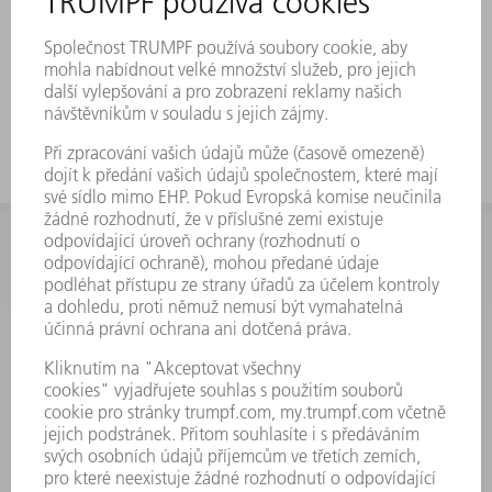
U nesymetrických nástrojů je drážka pro
kleštinový upínač zapracována na obou
stranách.
INFORMACE
Často kladené dotazy
Všeobecné obchodní podmínky
KONTAKTNÍ ÚDAJE
Náhradní díly
+420 251 106 254
Po - čt 8:00 - 17:00
Pá 8:00 - 16:00
ND@trumpf.com
KONTAKTNÍ ÚDAJE