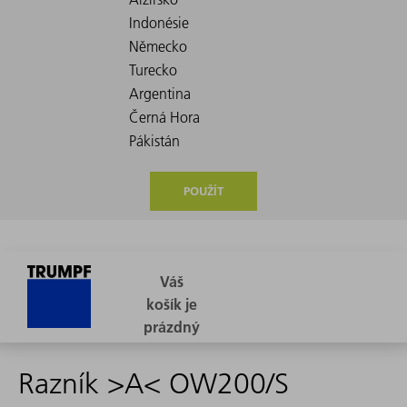
POUŽÍT
Razník >A< OW200/S