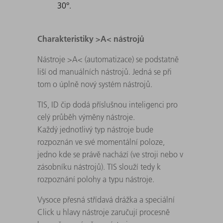
30°.
Charakteristiky >A< nástrojů
Nástroje >A< (automatizace) se podstatně
liší od manuálních nástrojů. Jedná se při
tom o úplně nový systém nástrojů.
TIS, ID čip dodá příslušnou inteligenci pro
celý průběh výměny nástroje.
Každý jednotlivý typ nástroje bude
rozpoznán ve své momentální poloze,
jedno kde se právě nachází (ve stroji nebo v
zásobníku nástrojů). TIS slouží tedy k
rozpoznání polohy a typu nástroje.
Vysoce přesná střídavá drážka a speciální
Click u hlavy nástroje zaručují procesně