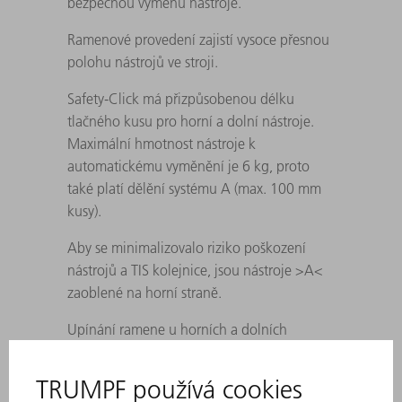
bezpečnou výměnu nástroje.
Ramenové provedení zajistí vysoce přesnou
polohu nástrojů ve stroji.
Safety-Click má přizpůsobenou délku
tlačného kusu pro horní a dolní nástroje.
Maximální hmotnost nástroje k
automatickému vyměnění je 6 kg, proto
také platí dělění systému A (max. 100 mm
kusy).
Aby se minimalizovalo riziko poškození
nástrojů a TIS kolejnice, jsou nástroje >A<
zaoblené na horní straně.
Upínání ramene u horních a dolních
nástrojů: u dílců < 25 mm je nástroj
proveden s 25 mm dlouhým soklem.