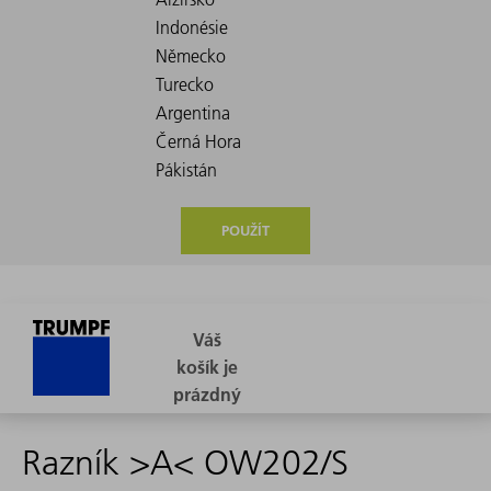
POUŽÍT
Razník >A< OW202/S