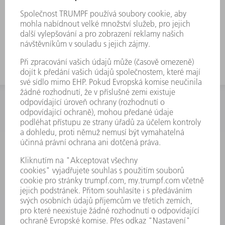
U nesymetrických nástrojů je drážka pro
kleštinový upínač zapracována na obou
stranách.
INFORMACE
Často kladené dotazy
Všeobecné obchodní podmínky
KONTAKTNÍ ÚDAJE
Náhradní díly
+420 251 106 254
Po - čt 8:00 - 17:00
Pá 8:00 - 16:00
ND@trumpf.com
KONTAKTNÍ ÚDAJE