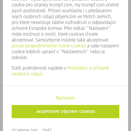
+420 251 106 254
Po - čt 8:00 - 17:00
Pá 8:00 - 16:00
ND@trumpf.com
KONTAKTNÍ ÚDAJE
Nástroje
+420 251 106 250
Po - pá 8:00 - 16:00
nastroje@trumpf.com
TIRÁŽ
OCHRANA DAT
AUTORSKÉ A ZNÁMKOVÉ PRÁVO
PODMÍNKY UŽITÍ