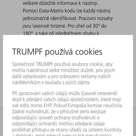
veškeré důležité informace k nástroji.
Pomocí Data-Matrix kódu lze každý nástroj
jednoznačně identifikovat. Pracovní rozsahy
jsou laserově tvrzené. Pro úhel od 30° do
180°, a také při předběžném ohybu k
falcování. Standard: H 100, H 150, úzké
provedení a provedení s poloměrem 3 Při
vytváření špičatých ohybů s 30° matricemi
může dojít k tomu, že se ohnutý plech
vzpříčí v matrici. Vyrážecí pomůcky TRUMPF
řeší tento problém.
INFORMACE
Často kladené dotazy