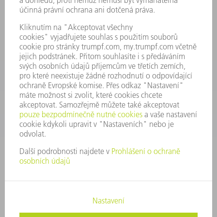
Všeobecné obchodní podmínky
KONTAKTNÍ ÚDAJE
Náhradní díly
+420 251 106 254
Po - čt 8:00 - 17:00
Pá 8:00 - 16:00
ND@trumpf.com
KONTAKTNÍ ÚDAJE
Nástroje
+420 251 106 250
Po - pá 8:00 - 16:00
nastroje@trumpf.com