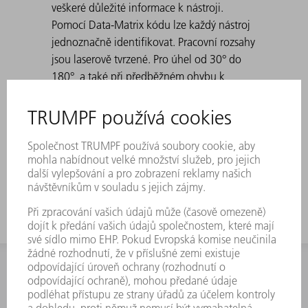
veškeré důležité informace k nástroji.
Pomocí Data-Matrix kódu lze každý nástroj
jednoznačně identifikovat. Pracovní rozsahy
jsou laserově tvrzené. Pro úhel od 30° do
180°, a také při předběžném ohybu k
falcování. Standard: H 100, H 150, úzké
provedení a provedení s poloměrem 3 Při
vytváření špičatých ohybů s 30° matricemi
může dojít k tomu, že se ohnutý plech
vzpříčí v matrici. Vyrážecí pomůcky TRUMPF
řeší tento problém.
INFORMACE
Často kladené dotazy