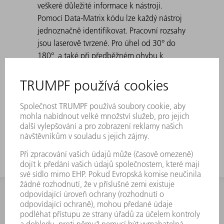
veškeré důležité informace k nástroji.
Pomocí Data-Matrix kódu lze každý nástroj
jednoznačně identifikovat. Pracovní rozsahy
jsou laserově tvrzené. Pro úhel od 30° do
180°, a také při předběžném ohybu k
falcování. Standard: H 100, H 150, úzké
provedení a provedení s poloměrem 3 Při
vytváření špičatých ohybů s 30° matricemi
může dojít k tomu, že se ohnutý plech
vzpříčí v matrici. Vyrážecí pomůcky TRUMPF
řeší tento problém.
INFORMACE
Často kladené dotazy