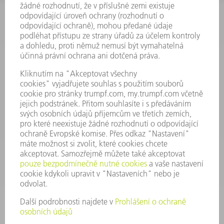
INFORMACE
Často kladené dotazy
Všeobecné obchodní podmínky
KONTAKTNÍ ÚDAJE
Náhradní díly
+420 251 106 254
Po - čt 8:00 - 17:00
Pá 8:00 - 16:00
ND@trumpf.com
KONTAKTNÍ ÚDAJE
Nástroje
+420 251 106 250
Po - pá 8:00 - 16:00
nastroje@trumpf.com