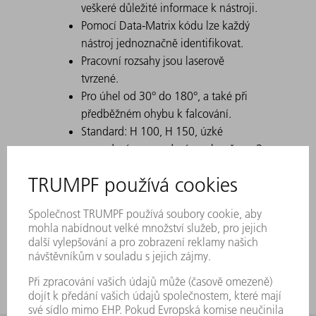
veškeré důležité informace k nástroji.
Pomocí Data-Matrix kódu lze každý
nástroj jednoznačně identifikovat.
Pracovní rozsahy jsou laserově
tvrzené.
Pro úhel od 30° do 180°, a také při
předběžném ohybu k falcování.
Standard: H 100, H 150, úzké
provedení a provedení s poloměrem 3
Při vytváření špičatých ohybů s 30°
matricemi může dojít k tomu, že se
ohnutý plech vzpříčí v matrici.
Vyrážecí pomůcky TRUMPF řeší tento
problém.