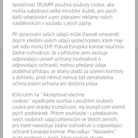
postupu volného ohýbání různých
přemístění a úhlů > 90°.
INFORMACE
Často kladené dotazy
Všeobecné obchodní podmínky
KONTAKTNÍ ÚDAJE
Náhradní díly
+420 251 106 254
Po - čt 8:00 - 17:00
Pá 8:00 - 16:00
ND@trumpf.com
KONTAKTNÍ ÚDAJE