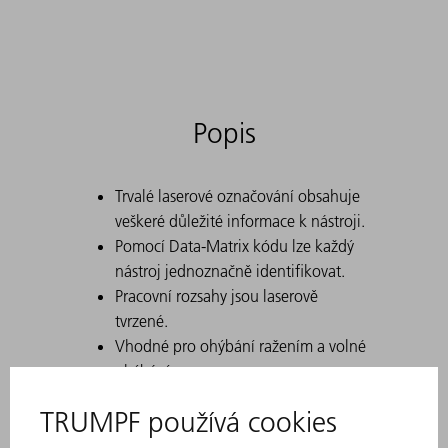
Popis
Trvalé laserové označování obsahuje
veškeré důležité informace k nástroji.
Pomocí Data-Matrix kódu lze každý
nástroj jednoznačně identifikovat.
Pracovní rozsahy jsou laserově
tvrzené.
Vhodné pro ohýbání ražením a volné
ohýbání
Se sadou lze buď dosáhnout 4,6,8
nebo 10 mm přemístění s 90° k 90°
(postup ohýbání ražením) příp. v