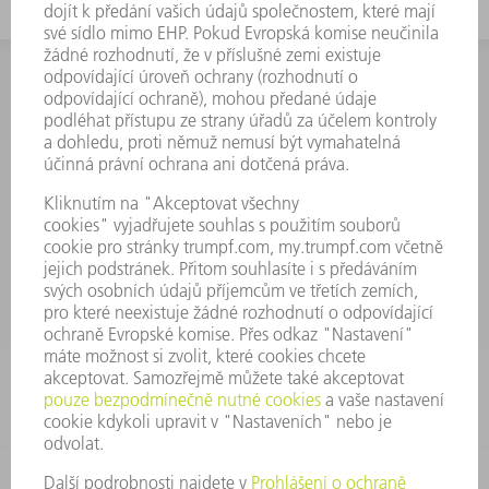
INFORMACE
Často kladené dotazy
Všeobecné obchodní podmínky
KONTAKTNÍ ÚDAJE
Náhradní díly
+420 251 106 254
Po - čt 8:00 - 17:00
Pá 8:00 - 16:00
ND@trumpf.com
KONTAKTNÍ ÚDAJE
Nástroje
+420 251 106 250
Po - pá 8:00 - 16:00
nastroje@trumpf.com