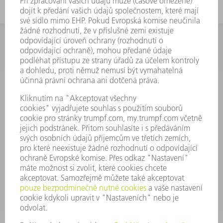
INFORMACE
Často kladené dotazy
Všeobecné obchodní podmínky
KONTAKTNÍ ÚDAJE
Náhradní díly
+420 251 106 254
Po - čt 8:00 - 17:00
Pá 8:00 - 16:00
ND@trumpf.com
KONTAKTNÍ ÚDAJE
Nástroje
+420 251 106 250
Po - pá 8:00 - 16:00
nastroje@trumpf.com