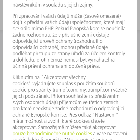
INFORMACE
Často kladené dotazy
Všeobecné obchodní podmínky
KONTAKTNÍ ÚDAJE
Náhradní díly
+420 251 106 254
Po - čt 8:00 - 17:00
Pá 8:00 - 16:00
ND@trumpf.com
KONTAKTNÍ ÚDAJE
Nástroje
+420 251 106 250
Po - pá 8:00 - 16:00