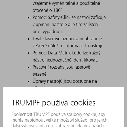
vzájemně vyměnitelné a použitelné
otočené o 180°.
Pomocí Safety-Click se nástroj zafixuje
v upínání nástroje a je tím zajištěn
proti vypadnutí.
Trvalé laserové označování obsahuje
veškeré důležité informace k nástroji.
Pomocí Data-Matrix kódu lze každý
nástroj jednoznačně identifikovat.
Pracovní rozsahy jsou laserově
tvrzené.
Úpravy nástrojů jsou dostupné na
přání.
Jednoduché posunutí těžkých a
zakřivených nástrojů pomocí
ComfortSlide
Díky silnému zakřivení speciálně
vhodné pro U-díly