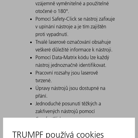
vzájemně vyměnitelné a použitelné
otočené o 180°.
Pomocí Safety-Click se nástroj zafixuje
v upínání nástroje a je tím zajištěn
proti vypadnutí.
Trvalé laserové označování obsahuje
veškeré důležité informace k nástroji.
Pomocí Data-Matrix kódu lze každý
nástroj jednoznačně identifikovat.
Pracovní rozsahy jsou laserově
tvrzené.
Úpravy nástrojů jsou dostupné na
přání.
Jednoduché posunutí těžkých a
zakřivených nástrojů pomocí
ComfortSlide
Díky silnému zakřivení speciálně
vhodné pro U-díly