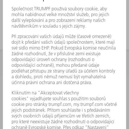
Pro vysoké optimální rozmístění
použijte nástroj s velkou pracovní
výškou
INFORMACE
Často kladené dotazy
Všeobecné obchodní podmínky
KONTAKTNÍ ÚDAJE
Náhradní díly
+420 251 106 254
Po - čt 8:00 - 17:00
Pá 8:00 - 16:00
ND@trumpf.com
KONTAKTNÍ ÚDAJE