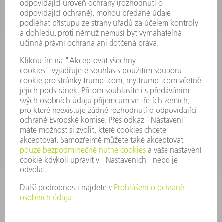
INFORMACE
Často kladené dotazy
Všeobecné obchodní podmínky
KONTAKTNÍ ÚDAJE
Náhradní díly
+420 251 106 254
Po - čt 8:00 - 17:00
Pá 8:00 - 16:00
ND@trumpf.com
KONTAKTNÍ ÚDAJE
Nástroje
+420 251 106 250
Po - pá 8:00 - 16:00
nastroje@trumpf.com