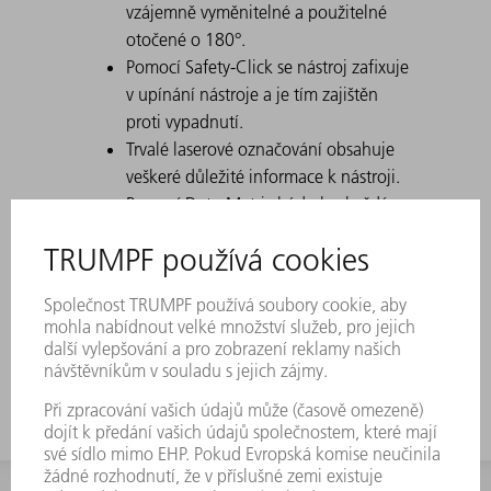
vzájemně vyměnitelné a použitelné
otočené o 180°.
Pomocí Safety-Click se nástroj zafixuje
v upínání nástroje a je tím zajištěn
proti vypadnutí.
Trvalé laserové označování obsahuje
veškeré důležité informace k nástroji.
Pomocí Data-Matrix kódu lze každý
nástroj jednoznačně identifikovat.
Pracovní rozsahy jsou laserově
tvrzené.
Úpravy nástrojů jsou dostupné na
přání.