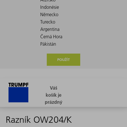
POUŽÍT
Razník OW204/K