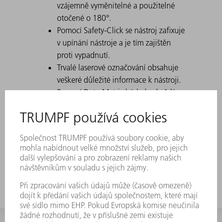
vzájemně vyměnitelné a použitelné
otočené o 180°.
Pomocí Safety-Click se nástroj zafixuje
v upínání nástroje a je tím zajištěn
proti vypadnutí.
Trvalé laserové označování obsahuje
veškeré důležité informace k nástroji.
Pomocí Data-Matrix kódu lze každý
nástroj jednoznačně identifikovat.
Pracovní rozsahy jsou laserově
tvrzené.
Úpravy nástrojů jsou dostupné na
přání.