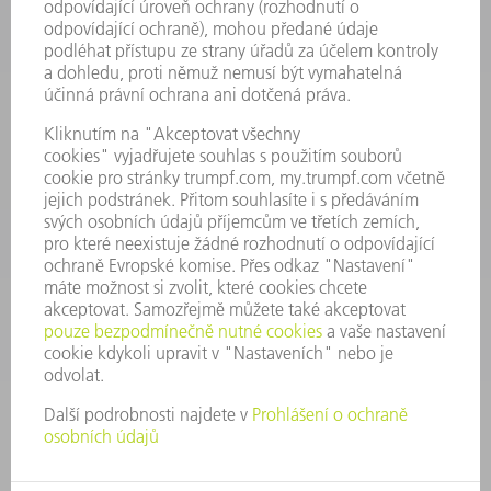
INFORMACE
Často kladené dotazy
Všeobecné obchodní podmínky
KONTAKTNÍ ÚDAJE
Náhradní díly
+420 251 106 254
Po - čt 8:00 - 17:00
Pá 8:00 - 16:00
ND@trumpf.com
KONTAKTNÍ ÚDAJE
Nástroje
+420 251 106 250
Po - pá 8:00 - 16:00
nastroje@trumpf.com