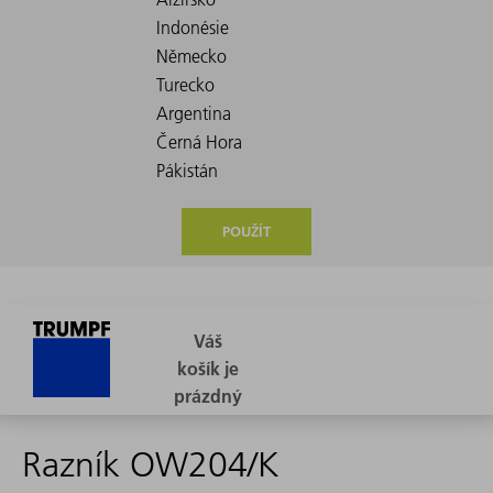
POUŽÍT
Razník OW204/K