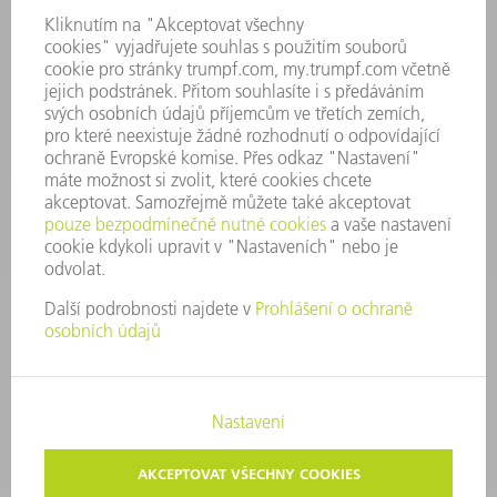
Náhradní díly
+420 251 106 254
Po - čt 8:00 - 17:00
Pá 8:00 - 16:00
ND@trumpf.com
KONTAKTNÍ ÚDAJE
Nástroje
+420 251 106 250
Po - pá 8:00 - 16:00
nastroje@trumpf.com
TIRÁŽ
OCHRANA DAT
AUTORSKÉ A ZNÁMKOVÉ PRÁVO