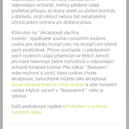
INFORMACE
Často kladené dotazy
Všeobecné obchodní podmínky
KONTAKTNÍ ÚDAJE
Náhradní díly
+420 251 106 254
Po - čt 8:00 - 17:00
Pá 8:00 - 16:00
ND@trumpf.com
KONTAKTNÍ ÚDAJE
Nástroje
+420 251 106 250
Po - pá 8:00 - 16:00
nastroje@trumpf.com