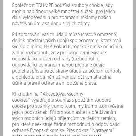
INFORMACE
Často kladené dotazy
Všeobecné obchodní podmínky
KONTAKTNÍ ÚDAJE
Náhradní díly
+420 251 106 254
Po - čt 8:00 - 17:00
Pá 8:00 - 16:00
ND@trumpf.com
KONTAKTNÍ ÚDAJE