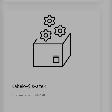
Kabelový svazek
Číslo materiálu:
2454983