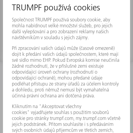
Kabelový svazek SU-LH FU05 - FU10
10m0 c
Číslo materiálu:
2304745
INFORMACE
Často kladené dotazy
Všeobecné obchodní podmínky
KONTAKTNÍ ÚDAJE
Náhradní díly
+420 251 106 254
Po - čt 8:00 - 17:00
Pá 8:00 - 16:00
ND@trumpf.com