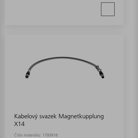
Kabelový svazek Magnetkupplung
X14
Číslo materiálu:
1793918