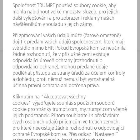
INFORMACE
Často kladené dotazy
Všeobecné obchodní podmínky
KONTAKTNÍ ÚDAJE
Náhradní díly
+420 251 106 254
Po - čt 8:00 - 17:00
Pá 8:00 - 16:00
ND@trumpf.com
KONTAKTNÍ ÚDAJE