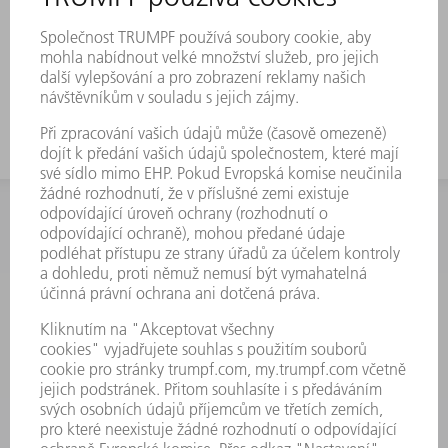
Kvalitní zpracování
Ideální optimalizace vašich strojů TRUMPF
a automatizací
INFORMACE
Často kladené dotazy
Všeobecné obchodní podmínky
KONTAKTNÍ ÚDAJE
Náhradní díly
+420 251 106 254
Po - čt 8:00 - 17:00
Pá 8:00 - 16:00
ND@trumpf.com
KONTAKTNÍ ÚDAJE