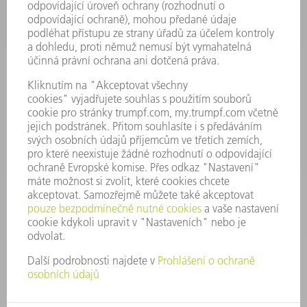
INFORMACE
Často kladené dotazy
Všeobecné obchodní podmínky
KONTAKTNÍ ÚDAJE
Náhradní díly
+420 251 106 254
Po - čt 8:00 - 17:00
Pá 8:00 - 16:00
ND@trumpf.com
KONTAKTNÍ ÚDAJE
Nástroje
+420 251 106 250
Po - pá 8:00 - 16:00
nastroje@trumpf.com