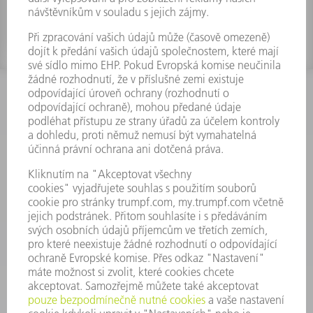
INFORMACE
Často kladené dotazy
Všeobecné obchodní podmínky
KONTAKTNÍ ÚDAJE
Náhradní díly
+420 251 106 254
Po - čt 8:00 - 17:00
Pá 8:00 - 16:00
ND@trumpf.com
KONTAKTNÍ ÚDAJE
Nástroje
+420 251 106 250
Po - pá 8:00 - 16:00