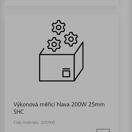
Výkonová měřicí hlava 200W 25mm
SHC
Číslo materiálu:
2257935