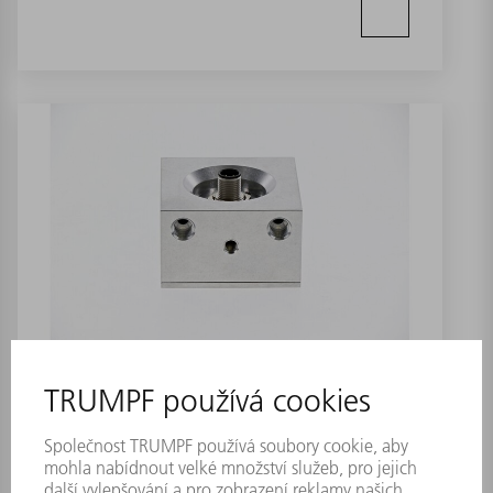
Výkonová měřicí hlava GENTEC M12
AST
Číslo materiálu:
0379779