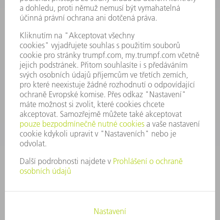
Často kladené dotazy
Všeobecné obchodní podmínky
KONTAKTNÍ ÚDAJE
Náhradní díly
+420 251 106 254
Po - čt 8:00 - 17:00
Pá 8:00 - 16:00
ND@trumpf.com
KONTAKTNÍ ÚDAJE
Nástroje
+420 251 106 250
Po - pá 8:00 - 16:00
nastroje@trumpf.com