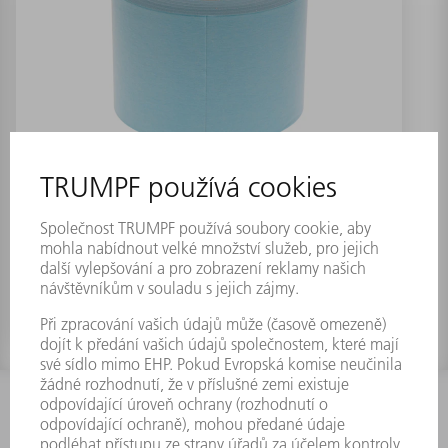
Adhesive tape Krepp 90mmx50m
Číslo materiálu:
0361837
INFORMACE