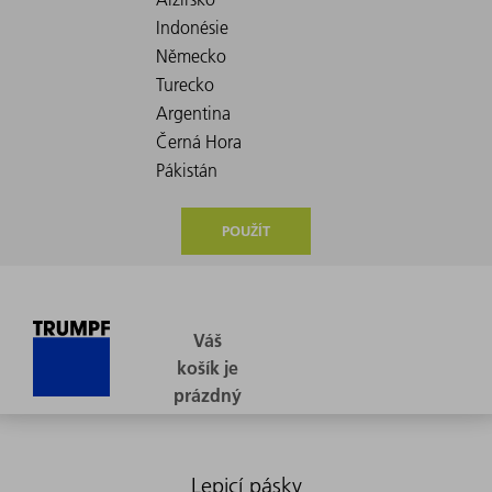
POUŽÍT
Lepicí pásky