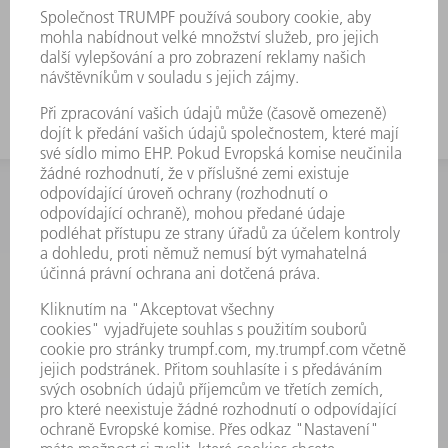
INFORMACE
Často kladené dotazy
Všeobecné obchodní podmínky
KONTAKTNÍ ÚDAJE
Náhradní díly
+420 251 106 254
Po - čt 8:00 - 17:00
Pá 8:00 - 16:00
ND@trumpf.com
KONTAKTNÍ ÚDAJE