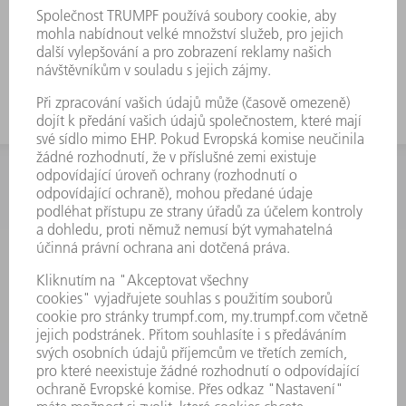
INFORMACE
Často kladené dotazy
Všeobecné obchodní podmínky
KONTAKTNÍ ÚDAJE
Náhradní díly
+420 251 106 254
Po - čt 8:00 - 17:00
Pá 8:00 - 16:00
ND@trumpf.com
KONTAKTNÍ ÚDAJE