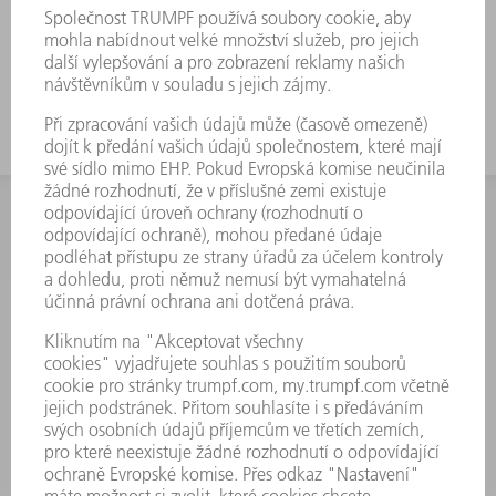
INFORMACE
Často kladené dotazy
Všeobecné obchodní podmínky
KONTAKTNÍ ÚDAJE
Náhradní díly
+420 251 106 254
Po - čt 8:00 - 17:00
Pá 8:00 - 16:00
ND@trumpf.com
KONTAKTNÍ ÚDAJE