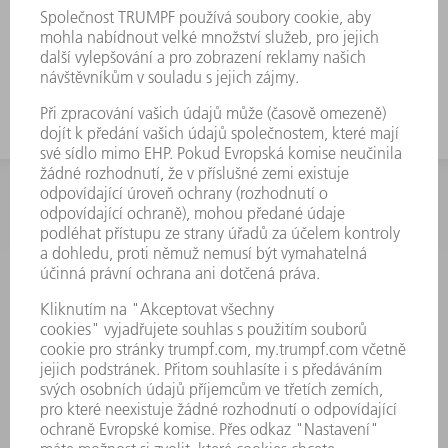
INFORMACE
Často kladené dotazy
Všeobecné obchodní podmínky
KONTAKTNÍ ÚDAJE
Náhradní díly
+420 251 106 254
Po - čt 8:00 - 17:00
Pá 8:00 - 16:00
ND@trumpf.com
KONTAKTNÍ ÚDAJE